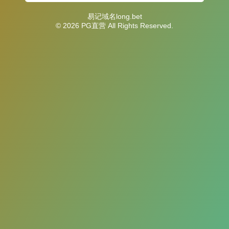
易记域名long.bet
© 2026 PG直营 All Rights Reserved.